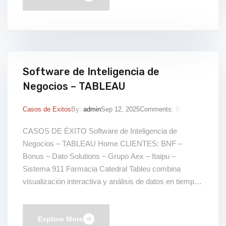
Datacenter […]
Software de Inteligencia de
Negocios – TABLEAU
Casos de Exitos
By:
admin
Sep 12, 2025
Comments:
0
CASOS DE ÉXITO Software de Inteligencia de
Negocios – TABLEAU Home CLIENTES: BNF –
Bonus – Dato Solutions – Grupo Aex – Itaipu –
Sistema 911 Farmacia Catedral Tableu combina
visualización interactiva y análisis de datos en tiempo
real para transformar información compleja en
decisiones estratégicas. Permite integrar múltiples
fuentes de datos, crear dashboards dinámicos […]
Explore More