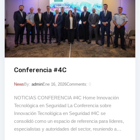
Conferencia #4C
News
By:
admin
Ene 16, 2026
Comments:
0
NOTICIAS CONFERENCIA #4C Home Innovación
Tecnológica en Seguridad La Conferencia sobre
Innovación Tecnológica en Seguridad #4C se
consolidó como un espacio de referencia para líderes,
especialistas y autoridades del sector, reuniendo a
referentes nacionales e internacionales en torno a los