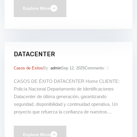
documentos y trazabilidad digital. Implementado por la
Dirección General de Migraciones, SMARF mejora la
Explore More
eficiencia operativa […]
DATACENTER
Casos de Exitos
By:
admin
Sep 12, 2025
Comments:
0
CASOS DE ÉXITO DATACENTER Home CLIENTE:
Policía Nacional Departamento de Identificaciones
Datacenter de última generación, garantizando
seguridad, disponibilidad y continuidad operativa. Un
proyecto que refuerza la confianza de nuestros
clientes y marca un referente en soluciones de
infraestructura TI ✔ Portal de Acceso ✔ Sistema IVR
✔ Grupo Generador ✔ A.A de Precisión para
Explore More