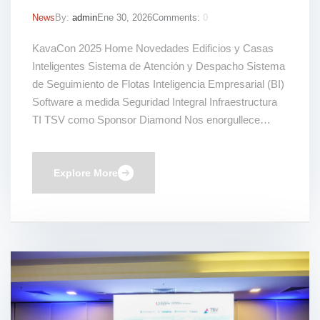
News
By:
admin
Ene 30, 2026
Comments:
0
KavaCon 2025 Home Novedades Edificios y Casas
Inteligentes Sistema de Atención y Despacho Sistema
de Seguimiento de Flotas Inteligencia Empresarial (BI)
Software a medida Seguridad Integral Infraestructura
TI TSV como Sponsor Diamond Nos enorgullece
haber participado como Sponsor Diamond en
KavaCon 2025, uno de los espacios más relevantes
del ecosistema tecnológico regional. Esta presencia
Explore More
nos […]