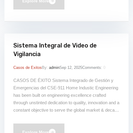
accesos, la trazabilidad […]
Explore More
Sistema Integral de Video de
Vigilancia
Casos de Exitos
By:
admin
Sep 12, 2025
Comments:
0
CASOS DE ÉXITO Sistema Integrado de Gestión y
Emergencias del CSE-911 Home Industic Engineering
has been built on engineering excellence crafted
through unstinted dedication to quality, innovation and a
constant objective to serve the global market & decade
young industry expertise. This is Heading Beneficios
This is Heading
Explore More