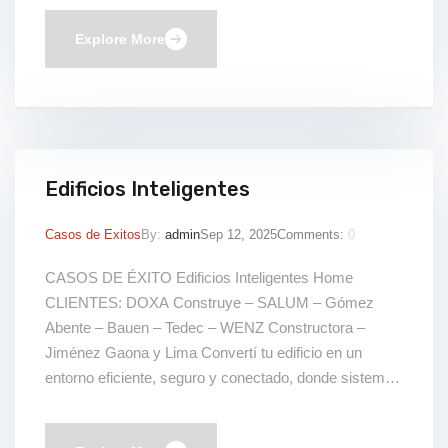
últimos avances en investigación, inteligencia y
prevención del crimen. Durante el encuentro, se
Explore More
abordaron los […]
Edificios Inteligentes​
Casos de Exitos
By:
admin
Sep 12, 2025
Comments:
0
CASOS DE ÉXITO Edificios Inteligentes​ Home
CLIENTES: DOXA Construye – SALUM – Gómez
Abente – Bauen​ – Tedec​ – WENZ Constructora​ –
Jiménez Gaona y Lima Convertí tu edificio en un
entorno eficiente, seguro y conectado, donde sistemas
de climatización, iluminación, seguridad y gestión
operan de manera integrada para optimizar recursos,