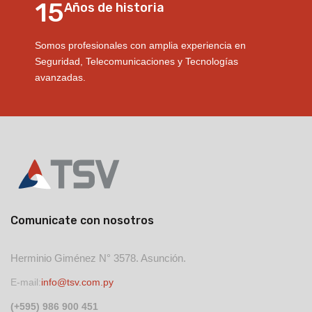
15
80
Años de historia
Somos profesionales con amplia experiencia en
35 Inge
Seguridad, Telecomunicaciones y Tecnologías
9 Maste
avanzadas.
extranj
Comunicate con nosotros
Herminio Giménez N° 3578. Asunción.
E-mail:
info@tsv.com.py
(+595) 986 900 451